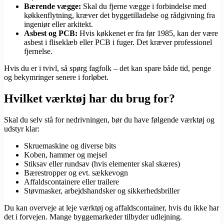
Bærende vægge:
Skal du fjerne vægge i forbindelse med
køkkenflytning, kræver det byggetilladelse og rådgivning fra
ingeniør eller arkitekt.
Asbest og PCB:
Hvis køkkenet er fra før 1985, kan der være
asbest i fliseklæb eller PCB i fuger. Det kræver professionel
fjernelse.
Hvis du er i tvivl, så spørg fagfolk – det kan spare både tid, penge
og bekymringer senere i forløbet.
Hvilket værktøj har du brug for?
Skal du selv stå for nedrivningen, bør du have følgende værktøj og
udstyr klar:
Skruemaskine og diverse bits
Koben, hammer og mejsel
Stiksav eller rundsav (hvis elementer skal skæres)
Bærestropper og evt. sækkevogn
Affaldscontainere eller trailere
Støvmasker, arbejdshandsker og sikkerhedsbriller
Du kan overveje at leje værktøj og affaldscontainer, hvis du ikke har
det i forvejen. Mange byggemarkeder tilbyder udlejning.