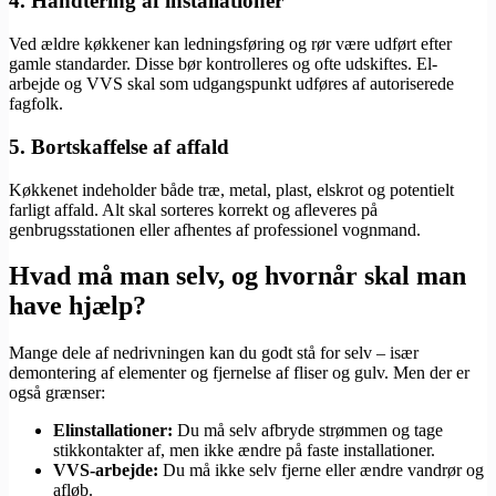
4. Håndtering af installationer
Ved ældre køkkener kan ledningsføring og rør være udført efter
gamle standarder. Disse bør kontrolleres og ofte udskiftes. El-
arbejde og VVS skal som udgangspunkt udføres af autoriserede
fagfolk.
5. Bortskaffelse af affald
Køkkenet indeholder både træ, metal, plast, elskrot og potentielt
farligt affald. Alt skal sorteres korrekt og afleveres på
genbrugsstationen eller afhentes af professionel vognmand.
Hvad må man selv, og hvornår skal man
have hjælp?
Mange dele af nedrivningen kan du godt stå for selv – især
demontering af elementer og fjernelse af fliser og gulv. Men der er
også grænser:
Elinstallationer:
Du må selv afbryde strømmen og tage
stikkontakter af, men ikke ændre på faste installationer.
VVS-arbejde:
Du må ikke selv fjerne eller ændre vandrør og
afløb.