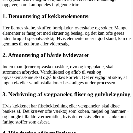
opgaver, som kan opdeles i følgende trin:
1. Demontering af køkkenelementer
Her fjernes skabe, skuffer, bordplader, overskabe og sokler. Mange
elementer er fastgjort med skruer og beslag, og det kan ofte gøres
uden brug af specialværktøj. Hvis elementerne er i god stand, kan de
gemmes til genbrug eller videresalg.
2. Afmontering af hårde hvidevarer
Inden man fjerner opvaskemaskine, ovn og kogeplade, skal
strømmen afbrydes. Vandtilførsel og afløb til vask og
opvaskemaskine skal også lukkes korrekt. Det er vigtigt at sikre, at
ingen el- eller vandinstallationer beskadiges under processen.
3. Nedrivning af vægpaneler, fliser og gulvbelægning
Hvis køkkenet har flisebeklædning eller vægpaneler, skal disse
bankes af. Det kræver ofte værktøj som koben, mejsel og hammer –
og i nogle tilfælde værnemidler, hvis der er støv eller mistanke om
farlige stoffer som asbest.