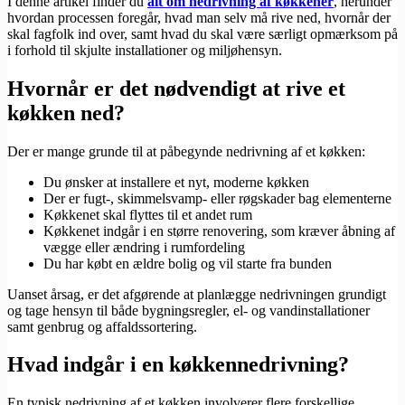
I denne artikel finder du
alt om nedrivning af køkkener
, herunder
hvordan processen foregår, hvad man selv må rive ned, hvornår der
skal fagfolk ind over, samt hvad du skal være særligt opmærksom på
i forhold til skjulte installationer og miljøhensyn.
Hvornår er det nødvendigt at rive et
køkken ned?
Der er mange grunde til at påbegynde nedrivning af et køkken:
Du ønsker at installere et nyt, moderne køkken
Der er fugt-, skimmelsvamp- eller røgskader bag elementerne
Køkkenet skal flyttes til et andet rum
Køkkenet indgår i en større renovering, som kræver åbning af
vægge eller ændring i rumfordeling
Du har købt en ældre bolig og vil starte fra bunden
Uanset årsag, er det afgørende at planlægge nedrivningen grundigt
og tage hensyn til både bygningsregler, el- og vandinstallationer
samt genbrug og affaldssortering.
Hvad indgår i en køkkennedrivning?
En typisk nedrivning af et køkken involverer flere forskellige