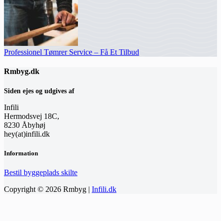
Professionel Tømrer Service – Få Et Tilbud
Rmbyg.dk
Siden ejes og udgives af
Infili
Hermodsvej 18C,
8230 Åbyhøj
hey(at)infili.dk
Information
Bestil byggeplads skilte
Copyright © 2026 Rmbyg |
Infili.dk