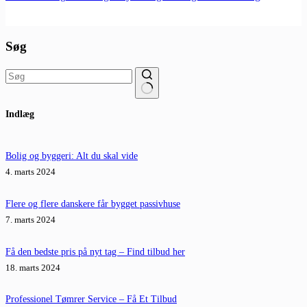
Søg
Ingen
Indlæg
resultater
Bolig og byggeri: Alt du skal vide
4. marts 2024
Flere og flere danskere får bygget passivhuse
7. marts 2024
Få den bedste pris på nyt tag – Find tilbud her
18. marts 2024
Professionel Tømrer Service – Få Et Tilbud