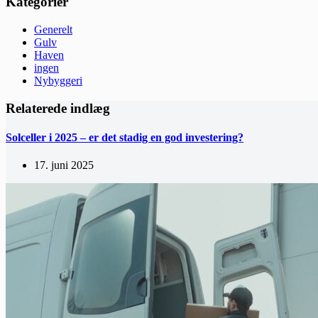
Kategorier
Generelt
Gulv
Haven
ingen
Nybyggeri
Relaterede indlæg
Solceller i 2025 – er det stadig en god investering?
17. juni 2025