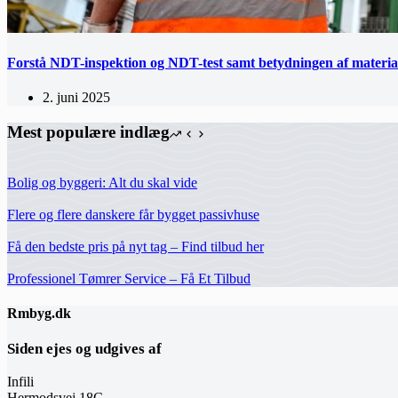
Forstå NDT-inspektion og NDT-test samt betydningen af materia
2. juni 2025
Mest populære indlæg
Bolig og byggeri: Alt du skal vide
Flere og flere danskere får bygget passivhuse
Få den bedste pris på nyt tag – Find tilbud her
Professionel Tømrer Service – Få Et Tilbud
Rmbyg.dk
Siden ejes og udgives af
Infili
Hermodsvej 18C,