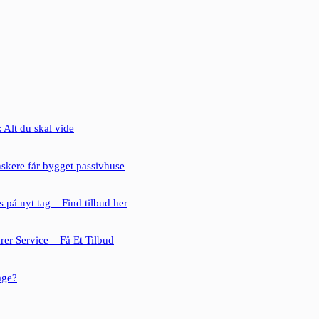
 Alt du skal vide
nskere får bygget passivhuse
s på nyt tag – Find tilbud her
rer Service – Få Et Tilbud
age?