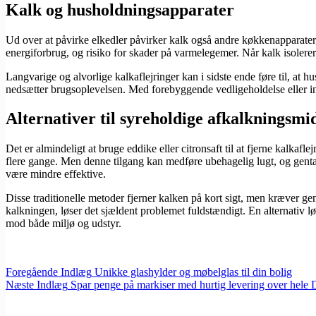
Kalk og husholdningsapparater
Ud over at påvirke elkedler påvirker kalk også andre køkkenapparat
energiforbrug, og risiko for skader på varmelegemer. Når kalk isoler
Langvarige og alvorlige kalkaflejringer kan i sidste ende føre til, at h
nedsætter brugsoplevelsen. Med forebyggende vedligeholdelse eller in
Alternativer til syreholdige afkalkningsmi
Det er almindeligt at bruge eddike eller citronsaft til at fjerne kalkaf
flere gange. Men denne tilgang kan medføre ubehagelig lugt, og gent
være mindre effektive.
Disse traditionelle metoder fjerner kalken på kort sigt, men kræver gen
kalkningen, løser det sjældent problemet fuldstændigt. En alternati
mod både miljø og udstyr.
Foregående
Indlæg
Unikke glashylder og møbelglas til din bolig
Næste
Indlæg
Spar penge på markiser med hurtig levering over hele