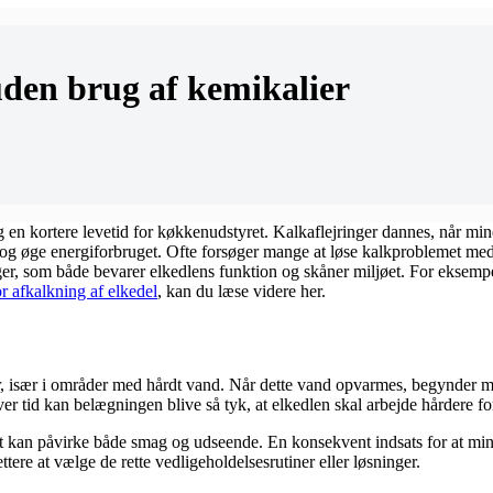
uden brug af kemikalier
 og en kortere levetid for køkkenudstyret. Kalkaflejringer dannes, når m
g øge energiforbruget. Ofte forsøger mange at løse kalkproblemet med 
r, som både bevarer elkedlens funktion og skåner miljøet. For eksempe
or afkalkning af elkedel
, kan du læse videre her.
r, især i områder med hårdt vand. Når dette vand opvarmes, begynder min
er tid kan belægningen blive så tyk, at elkedlen skal arbejde hårdere fo
ket kan påvirke både smag og udseende. En konsekvent indsats for at min
ettere at vælge de rette vedligeholdelsesrutiner eller løsninger.