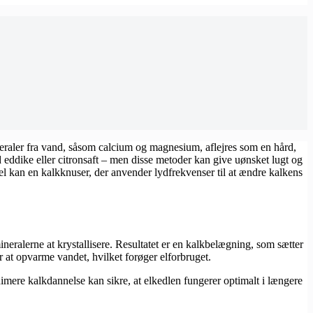
ineraler fra vand, såsom calcium og magnesium, aflejres som en hård,
eddike eller citronsaft – men disse metoder kan give uønsket lugt og
l kan en kalkknuser, der anvender lydfrekvenser til at ændre kalkens
eralerne at krystallisere. Resultatet er en kalkbelægning, som sætter
r at opvarme vandet, hvilket forøger elforbruget.
imere kalkdannelse kan sikre, at elkedlen fungerer optimalt i længere