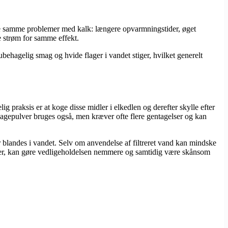
ve samme problemer med kalk: længere opvarmningstider, øget
e strøm for samme effekt.
 ubehagelig smag og hvide flager i vandet stiger, hvilket generelt
ig praksis er at koge disse midler i elkedlen og derefter skylle efter
agepulver bruges også, men kræver ofte flere gentagelser og kan
er blandes i vandet. Selv om anvendelse af filtreret vand kan mindske
nser, kan gøre vedligeholdelsen nemmere og samtidig være skånsom