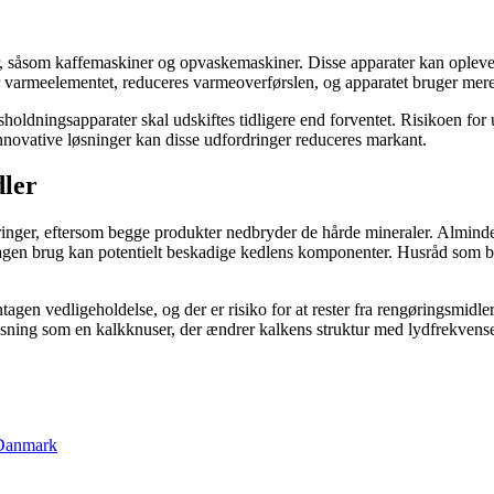
er, såsom kaffemaskiner og opvaskemaskiner. Disse apparater kan ople
er varmeelementet, reduceres varmeoverførslen, og apparatet bruger mer
usholdningsapparater skal udskiftes tidligere end forventet. Risikoen for
novative løsninger kan disse udfordringer reduceres markant.
dler
lejringer, eftersom begge produkter nedbryder de hårde mineraler. Almindel
agen brug kan potentielt beskadige kedlens komponenter. Husråd som b
tagen vedligeholdelse, og der er risiko for at rester fra rengøringsmidl
v løsning som en kalkknuser, der ændrer kalkens struktur med lydfrekve
 Danmark