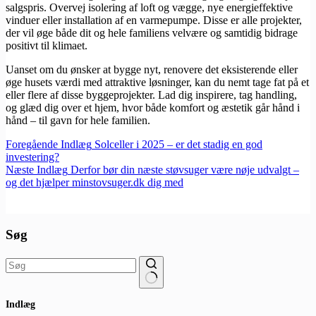
salgspris. Overvej isolering af loft og vægge, nye energieffektive
vinduer eller installation af en varmepumpe. Disse er alle projekter,
der vil øge både dit og hele familiens velvære og samtidig bidrage
positivt til klimaet.
Uanset om du ønsker at bygge nyt, renovere det eksisterende eller
øge husets værdi med attraktive løsninger, kan du nemt tage fat på et
eller flere af disse byggeprojekter. Lad dig inspirere, tag handling,
og glæd dig over et hjem, hvor både komfort og æstetik går hånd i
hånd – til gavn for hele familien.
Foregående
Indlæg
Solceller i 2025 – er det stadig en god
investering?
Næste
Indlæg
Derfor bør din næste støvsuger være nøje udvalgt –
og det hjælper minstovsuger.dk dig med
Søg
Ingen
Indlæg
resultater