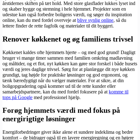
årstidernes skiften på tæt hold. Med store glasflader lukkes lyset ind
og skaber hygge og stemning i hele hjemmet. Projekter som en
udestue kan også forbedre boligens værdi, og søger du inspiration
online, kan du med fordel overveje at
blive synlig online
, så du
lettere finder de rette fagfolk og materialer til dit byggeri.
Renover køkkenet og øg familiens trivsel
Køkkenet kaldes ofte hjemmets hjerte – og med god grund! Dagligt
bruger vi mange timer sammen med familien omkring madlavning
og måltider, og et flot, nyt køkken kan gøre stor forskel i både husets
værdi og jeres daglige trivsel. Sørg for at planlægge dit nye køkken
grundigt, tag højde for praktiske løsninger og god ergonomi, og
tænk bæredygtigt når du vælger materialer. For at sikre, at din
boligopgradering også kommer ud til de rette kunder eller
samarbejdspartnere, kan du med fordel fokusere på at
komme til
tops på Google
med professionel hjælp.
Forøg hjemmets værdi med fokus på
energirigtige løsninger
Energiforbedringer giver ikke alene et sundere indeklima og bedre
komfort – de bidrager også til en lavere energiregning og en højere