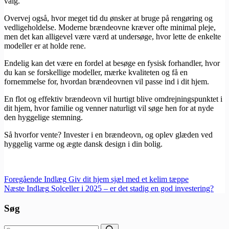
valg.
Overvej også, hvor meget tid du ønsker at bruge på rengøring og
vedligeholdelse. Moderne brændeovne kræver ofte minimal pleje,
men det kan alligevel være værd at undersøge, hvor lette de enkelte
modeller er at holde rene.
Endelig kan det være en fordel at besøge en fysisk forhandler, hvor
du kan se forskellige modeller, mærke kvaliteten og få en
fornemmelse for, hvordan brændeovnen vil passe ind i dit hjem.
En flot og effektiv brændeovn vil hurtigt blive omdrejningspunktet i
dit hjem, hvor familie og venner naturligt vil søge hen for at nyde
den hyggelige stemning.
Så hvorfor vente? Invester i en brændeovn, og oplev glæden ved
hyggelig varme og ægte dansk design i din bolig.
Foregående
Indlæg
Giv dit hjem sjæl med et kelim tæppe
Næste
Indlæg
Solceller i 2025 – er det stadig en god investering?
Søg