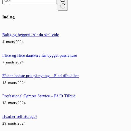
Ingen
Indlæg
resultater
Bolig og byggeri: Alt du skal vide
4. marts 2024
Flere og flere danskere får bygget passivhuse
7. marts 2024
Få den bedste pris på nyt tag – Find tilbud her
18. marts 2024
Professionel Tømrer Service – Få Et Tilbud
18. marts 2024
Hvad er self storage?
29. marts 2024