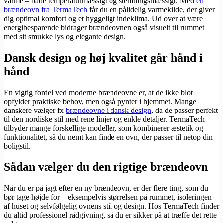
varme – både temperaturmæssigt og stemningsmæssigt. Med
en
brændeovn fra TermaTech
får du en pålidelig varmekilde, der giver
dig optimal komfort og et hyggeligt indeklima. Ud over at være
energibesparende bidrager brændeovnen også visuelt til rummet
med sit smukke lys og elegante design.
Dansk design og høj kvalitet går hånd i
hånd
En vigtig fordel ved moderne brændeovne er, at de ikke blot
opfylder praktiske behov, men også pynter i hjemmet. Mange
danskere vælger fx
brændeovne i dansk design
, da de passer perfekt
til den nordiske stil med rene linjer og enkle detaljer. TermaTech
tilbyder mange forskellige modeller, som kombinerer æstetik og
funktionalitet, så du nemt kan finde en ovn, der passer til netop din
boligstil.
Sådan vælger du den rigtige brændeovn
Når du er på jagt efter en ny brændeovn, er der flere ting, som du
bør tage højde for – eksempelvis størrelsen på rummet, isoleringen
af huset og selvfølgelig ovnens stil og design. Hos TermaTech finder
du altid professionel rådgivning, så du er sikker på at træffe det rette