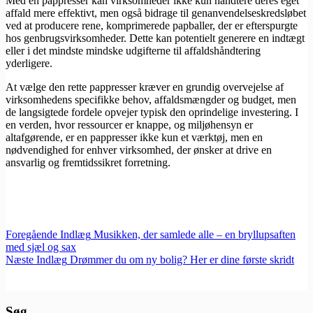
Med en pappresser kan virksomheder ikke kun håndtere deres eget
affald mere effektivt, men også bidrage til genanvendelseskredsløbet
ved at producere rene, komprimerede papballer, der er efterspurgte
hos genbrugsvirksomheder. Dette kan potentielt generere en indtægt
eller i det mindste mindske udgifterne til affaldshåndtering
yderligere.
At vælge den rette pappresser kræver en grundig overvejelse af
virksomhedens specifikke behov, affaldsmængder og budget, men
de langsigtede fordele opvejer typisk den oprindelige investering. I
en verden, hvor ressourcer er knappe, og miljøhensyn er
altafgørende, er en pappresser ikke kun et værktøj, men en
nødvendighed for enhver virksomhed, der ønsker at drive en
ansvarlig og fremtidssikret forretning.
Foregående
Indlæg
Musikken, der samlede alle – en bryllupsaften
med sjæl og sax
Næste
Indlæg
Drømmer du om ny bolig? Her er dine første skridt
Søg