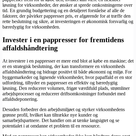
løsning for virksomheder, der ønsker at sprede omkostningerne over
tid. En grundig budgettering og en detaljeret forståelse af alle de
faktorer, der påvirker pappresser pris, er afgørende for at træffe den
rette beslutning og sikre, at investeringen er økonomisk forsvarlig og
bæredygtig for virksomheden.
Invester i en pappresser for fremtidens
affaldshåndtering
At investere i en pappresser er mere end blot at købe en maskine; det
er en strategisk beslutning, der kan transformere en virksomheds
affaldshåndtering og bidrage positivt til både økonomi og miljø. For
byggemarkeder og lignende virksomheder, hvor papaffald er en stor
udfordring, tilbyder en pappresser en effektiv og bæredygtig
løsning. Den reducerer volumen, frigør værdifuld plads, strømliner
arbejdsprocesser og reducerer driftsomkostninger forbundet med
affaldsdeponering.
Desuden forbedrer den arbejdsmiljøet og styrker virksomhedens
grønne profil, hvilket kan tiltrække nye kunder og
samarbejdspartnere. Det handler om at tænke langsigtet og se
potentialet i at omdanne et problem til en ressource.