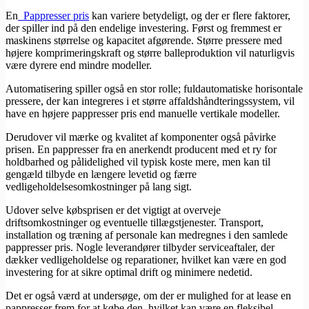
En
​
Pappresser pris
kan variere betydeligt, og der er flere faktorer,
der spiller ind på den endelige investering. Først og fremmest er
maskinens størrelse og kapacitet afgørende. Større pressere med
højere komprimeringskraft og større balleproduktion vil naturligvis
være dyrere end mindre modeller.
Automatisering spiller også en stor rolle; fuldautomatiske horisontale
pressere, der kan integreres i et større affaldshåndteringssystem, vil
have en højere pappresser pris end manuelle vertikale modeller.
Derudover vil mærke og kvalitet af komponenter også påvirke
prisen. En pappresser fra en anerkendt producent med et ry for
holdbarhed og pålidelighed vil typisk koste mere, men kan til
gengæld tilbyde en længere levetid og færre
vedligeholdelsesomkostninger på lang sigt.
Udover selve købsprisen er det vigtigt at overveje
driftsomkostninger og eventuelle tillægstjenester. Transport,
installation og træning af personale kan medregnes i den samlede
pappresser pris. Nogle leverandører tilbyder serviceaftaler, der
dækker vedligeholdelse og reparationer, hvilket kan være en god
investering for at sikre optimal drift og minimere nedetid.
Det er også værd at undersøge, om der er mulighed for at lease en
pappresser frem for at købe den, hvilket kan være en fleksibel