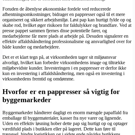
Foruden de åbenlyse økonomiske fordele ved reducerede
afhentningsomkostninger, bidrager en pappresser også til et mere
organiseret og sikkert arbejdsmiljø. Løst pap kan hurtigt fylde op og
skabe rod, hvilket øger risikoen for faldulykker og brandfare. Ved at
presse pappet sammen fjernes disse potentielle farer, og
medarbejderne får mere plads at arbejde på. Desuden signalerer en
effektiv affaldshåndtering professionalisme og ansvarlighed over for
både kunder og medarbejdere.
Det er et klart tegn på, at virksomheden tager sit miljøansvar
alvorligt, hvilket kan forbedre virksomhedens image og tiltrække
miljøbevidste kunder. Investeringen i en pappresser er derfor ikke
kun en investering i affaldshåndtering, men også en investering i
virksomhedens fremtid og omdømme.
Hvorfor er en pappresser så vigtig for
byggemarkeder
Byggemarkeder håndterer dagligt en enorm mængde papaffald fra
emballage til byggematerialer, kasser fra nye varer og lignende.
Uden en effektiv løsning hober dette pap sig hurtigt op og optager
værdifuld plads i butikken eller på lageret. Dette kan føre til
trængsel, hindre logistikken og i sidste ende påvirke butikkens