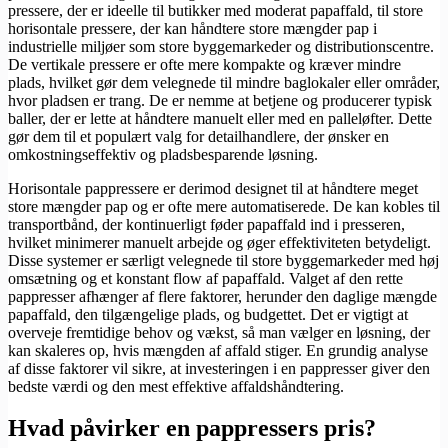
pressere, der er ideelle til butikker med moderat papaffald, til store
horisontale pressere, der kan håndtere store mængder pap i
industrielle miljøer som store byggemarkeder og distributionscentre.
De vertikale pressere er ofte mere kompakte og kræver mindre
plads, hvilket gør dem velegnede til mindre baglokaler eller områder,
hvor pladsen er trang. De er nemme at betjene og producerer typisk
baller, der er lette at håndtere manuelt eller med en palleløfter. Dette
gør dem til et populært valg for detailhandlere, der ønsker en
omkostningseffektiv og pladsbesparende løsning.
Horisontale pappressere er derimod designet til at håndtere meget
store mængder pap og er ofte mere automatiserede. De kan kobles til
transportbånd, der kontinuerligt føder papaffald ind i presseren,
hvilket minimerer manuelt arbejde og øger effektiviteten betydeligt.
Disse systemer er særligt velegnede til store byggemarkeder med høj
omsætning og et konstant flow af papaffald. Valget af den rette
pappresser afhænger af flere faktorer, herunder den daglige mængde
papaffald, den tilgængelige plads, og budgettet. Det er vigtigt at
overveje fremtidige behov og vækst, så man vælger en løsning, der
kan skaleres op, hvis mængden af affald stiger. En grundig analyse
af disse faktorer vil sikre, at investeringen i en pappresser giver den
bedste værdi og den mest effektive affaldshåndtering.
Hvad påvirker en pappressers pris?