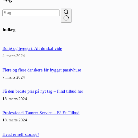
Ingen
Indlæg
resultater
Bolig og byggeri: Alt du skal vide
4. marts 2024
Flere og flere danskere får bygget passivhuse
7. marts 2024
Få den bedste pris på nyt tag – Find tilbud her
18. marts 2024
Professionel Tømrer Service – Få Et Tilbud
18. marts 2024
Hvad er self storage?