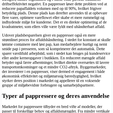
driftseffektivitet negativt. En pappresser løser dette problem ved at
reducere papaffaldets volumen med op til 90%, hvilket frigiver
betydelig plads. Denne plads kan derefter anvendes til at opbevare
flere varer, optimere vareflowet eller skabe et mere rummeligt og
indbydende miljø for kunderne. Det er en direkte optimering af de
kvadratmeter, som ellers ville være fyldt med uhåndterbart affald.
Udover pladsbesparelsen giver en pappresser også en mere
strømlinet proces for affaldshåndtering. I stedet for konstant at skulle
tømme containere med løst pap, kan medarbejdere hurtigt og nemt
smide pap i presseren, som så komprimerer det automatisk. Dette
sparer værdifuld arbejdstid, som i stedet kan bruges på kundeservice
eller andre kerneopgaver i butikken. En reduceret mængde affald
betyder også færre afhentninger, hvilket direkte oversættes til lavere
transportomkostninger og et mindre CO2-aftryk. Byggemarkeder,
der investerer i en pappresser, viser dermed et engagement i både
økonomisk effektivitet og miljømæssig bæredygtighed, hvilket
styrker deres position i markedet og appellerer til en voksende
gruppe af miljøbevidste forbrugere og samarbejdspartnere.
Typer af pappressere og deres anvendelse
Markedet for pappressere tilbyder en bred vifte af modeller, der
passer til forskellige behov og affaldsmængder. Fra mindre vertikale