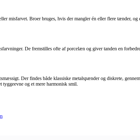
ler misfarvet. Broer bruges, hvis der mangler én eller flere tænder, o
isfarvninger. De fremstilles ofte af porcelæn og giver tanden en forbed
gtsmæssigt. Der findes både klassiske metalspænder og diskrete, gennemsi
t tyggeevne og et mere harmonisk smil.
em