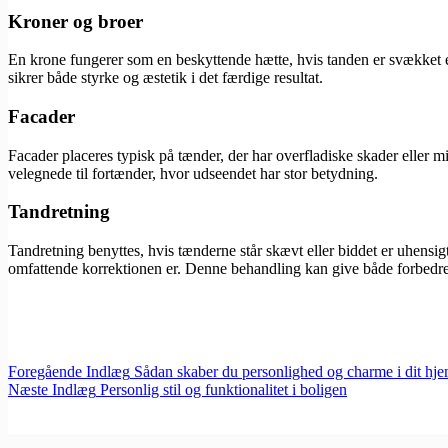
Kroner og broer
En krone fungerer som en beskyttende hætte, hvis tanden er svækket el
sikrer både styrke og æstetik i det færdige resultat.
Facader
Facader placeres typisk på tænder, der har overfladiske skader eller m
velegnede til fortænder, hvor udseendet har stor betydning.
Tandretning
Tandretning benyttes, hvis tænderne står skævt eller biddet er uhensi
omfattende korrektionen er. Denne behandling kan give både forbedre
Foregående
Indlæg
Sådan skaber du personlighed og charme i dit hj
Næste
Indlæg
Personlig stil og funktionalitet i boligen