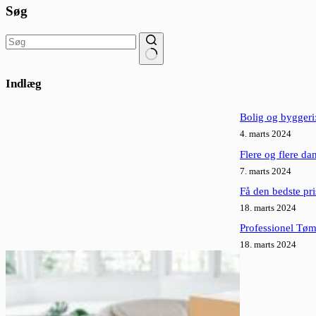
Søg
Ingen
resultater
Indlæg
Bolig og byggeri:
4. marts 2024
Flere og flere da
7. marts 2024
Få den bedste pri
18. marts 2024
Professionel Tøm
18. marts 2024