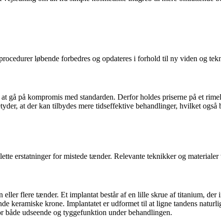
cedurer løbende forbedres og opdateres i forhold til ny viden og tekni
en at gå på kompromis med standarden. Derfor holdes priserne på et rime
der, at der kan tilbydes mere tidseffektive behandlinger, hvilket også b
lette erstatninger for mistede tænder. Relevante teknikker og materialer
 eller flere tænder. Et implantat består af en lille skrue af titanium, de
nde keramiske krone. Implantatet er udformet til at ligne tandens naturl
for både udseende og tyggefunktion under behandlingen.