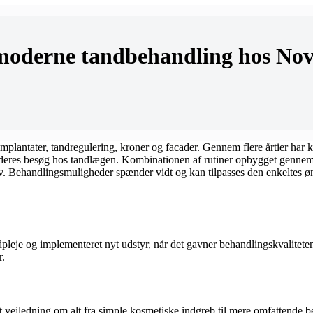
 moderne tandbehandling hos No
mplantater, tandregulering, kroner og facader. Gennem flere årtier har k
 af deres besøg hos tandlægen. Kombinationen af rutiner opbygget gennem
krav. Behandlingsmuligheder spænder vidt og kan tilpasses den enkeltes ø
leje og implementeret nyt udstyr, når det gavner behandlingskvaliteten.
r.
eret vejledning om alt fra simple kosmetiske indgreb til mere omfattende