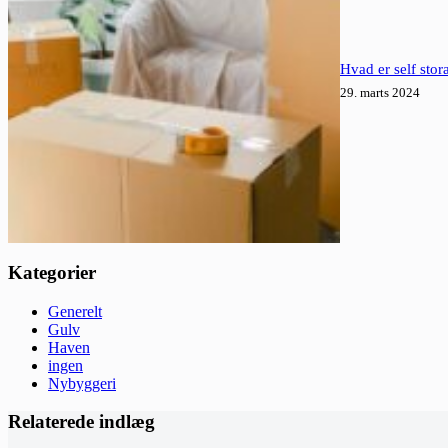
Hvad er self stor
29. marts 2024
Kategorier
Generelt
Gulv
Haven
ingen
Nybyggeri
Relaterede indlæg